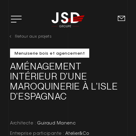
Retour aux projets
ACCUEIL
Menuiserie bois et agencement
L’ENTREPRISE
AMÉNAGEMENT
DOMAINES D’EXPERTISE
INTÉRIEUR D’UNE
MAROQUINERIE À L’ISLE
RSE
D’ESPAGNAC
RECRUTEMENT
CONTACT
Architecte :
Guiraud Manenc
Entreprise participante :
Atelier&Co